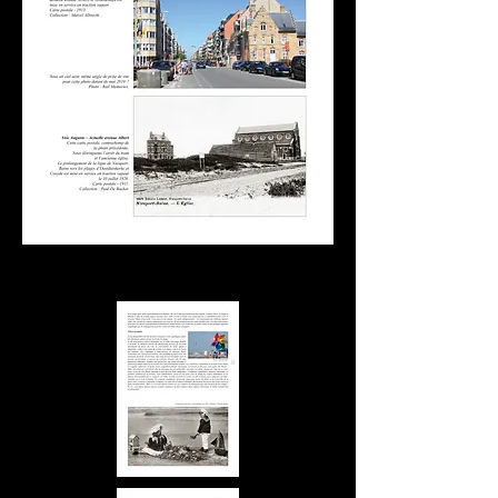
Epoque» à Blankenberge, 
ou encore dans le coin 
animé de la minque à 
Oostende.

Cette belle histoire, est 
notre histoire, 125 ans de 
rencontres, de découvertes 
et de passions.