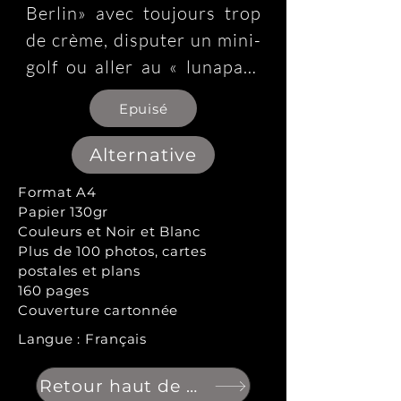
Berlin» avec toujours trop 
de crème, disputer un mini-
golf ou aller au « lunapark 
». 

Epuisé
Et puis il y a le tram qui 
Alternative
déambule entre dunes et 
Format A4
digues et longe les 65 
Papier 130gr
kilomètres de côte, 
Couleurs et Noir et Blanc
Plus de 100 photos, cartes
quasiment rectiligne et ces 
postales et plans
belles plages de sable fin 
160 pages
presque ininterrompues.

Couverture cartonnée
Langue : Français
Il relie les treize stations 
Retour haut de page
balnéaires, véritables 