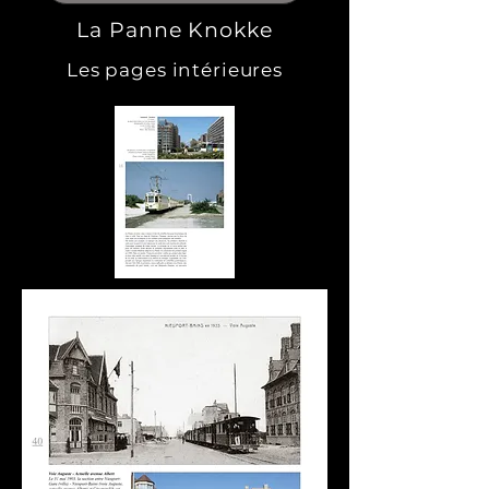
petits coins de paradis, 
La Panne Knokke
courtisés tout au long de 
Les pages intérieures
l’année. C’est donc tout 
naturellement que nous 
vous emmènerons à bord 
du tramway entre La Panne 
et Knokke à la découverte, 
des lieux oubliés et 
discrets.

Pêle-mêle, balancés entre 
documents d’hier et 
d’aujourd’hui, nous 
flânerons dans le quartier « 
Dumont » à La Panne, au 
cœur du quartier «Belle-