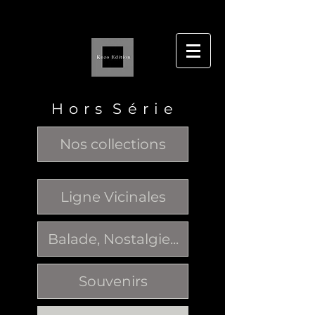
H o r s S é r i e
Nos collections
Ligne Vicinales
Balade, Nostalgie...
Souvenirs