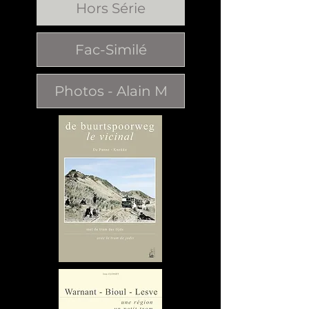
Hors Série
Fac-Similé
Photos - Alain M