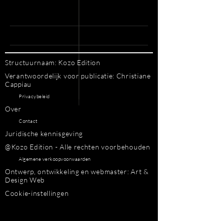
Structuurnaam: Kozo Edition
Verantwoordelijk voor publicatie: Christiane
Cappiau
Privacybeleid
Over
Contact
Juridische kennisgeving
@Kozo Edition - Alle rechten voorbehouden
Algemene verkoopvoorwaarden
Ontwerp, ontwikkeling en webmaster: Art &
Design Web
Cookie-instellingen