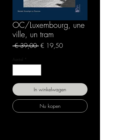
OC/Luxembourg, une
ville, un tram
Normale
Verkoopprijs
 € 39,00 
€ 19,50
prijs
Aantal
*
In winkelwagen
Nu kopen