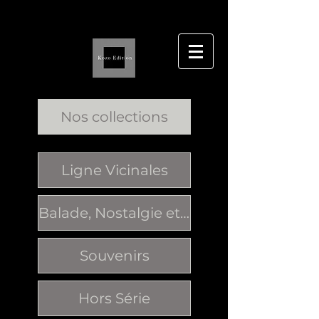
Nos collections
Ligne Vicinales
Balade, Nostalgie et Passion
Souvenirs
Hors Série