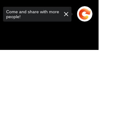
Come and share with more
people!
Sorry, the checkout page does not
support sharing
Copied to clipboard