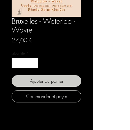
Bruxelles - Waterloo -
Wavre
Prix
27,00 €
Quantité
*
Ajouter au panier
Commander et payer