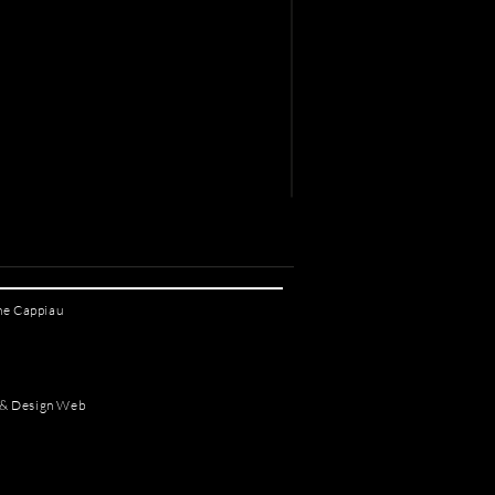
ane Cappiau
 & Design Web