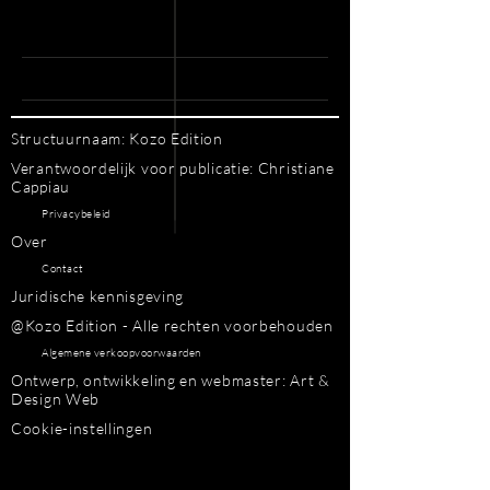
Structuurnaam: Kozo Edition
Verantwoordelijk voor publicatie: Christiane
Cappiau
Privacybeleid
Over
Contact
Juridische kennisgeving
@Kozo Edition - Alle rechten voorbehouden
Algemene verkoopvoorwaarden
Ontwerp, ontwikkeling en webmaster: Art &
Design Web
Cookie-instellingen