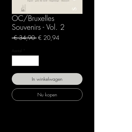
OC/Bruxelles
Souvenirs - Vol. 2
Normale
Verkoopprijs
 € 34,90 
€ 20,94
prijs
Aantal
*
In winkelwagen
Nu kopen