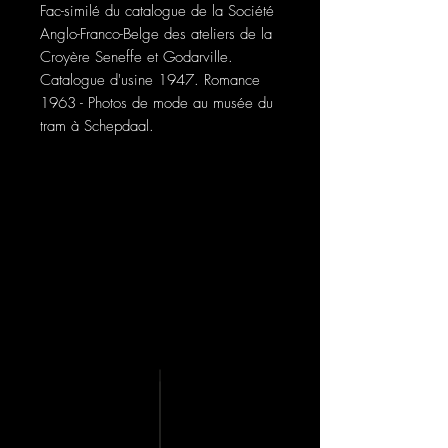
Fac-similé du catalogue de la Société
Anglo-Franco-Belge des ateliers de la
Croyère Seneffe et Godarville.
Catalogue d'usine 1947. Romance
1963 - Photos de mode au musée du
tram à Schepdaal.