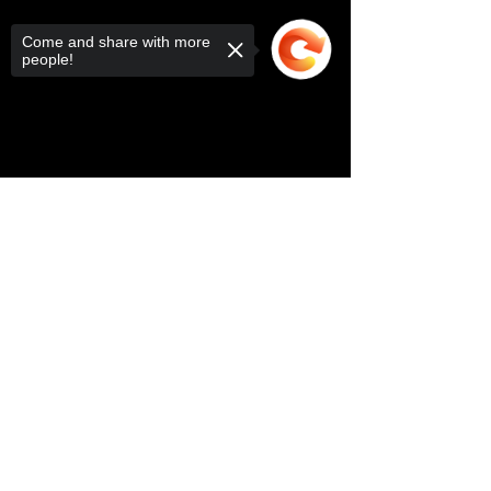
Come and share with more
people!
Sorry, the checkout page does not
support sharing
Copied to clipboard