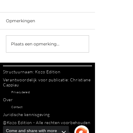
Opmerkingen
Plaats een opmerking...
ANTWERPEN ONDER DE
Structuurnaam: Kozo Edition
SNEEUW
Verantwoordelijk voor publicatie: Christiane
Cappiau
Privacybeleid
Over
Contact
Juridische kennisgeving
@Kozo Edition - Alle rechten voorbehouden
Algemene verkoopvoorwaarden
Come and share with more