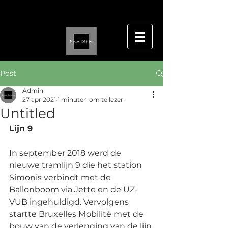
Post
Admin
27 apr 2021
1 minuten om te lezen
Untitled
Lijn 9 
In september 2018 werd de 
nieuwe tramlijn 9 die het station 
Simonis verbindt met de 
Ballonboom via Jette en de UZ-
VUB ingehuldigd. Vervolgens 
startte Bruxelles Mobilité met de 
bouw van de verlenging van de lijn 