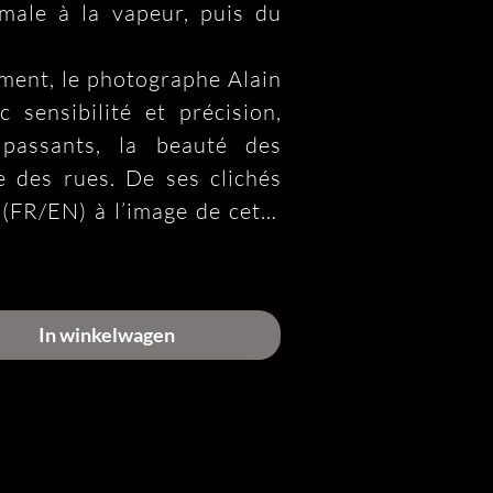
male à la vapeur, puis du 
ment, le photographe Alain 
 sensibilité et précision, 
 passants, la beauté des 
e des rues. De ses clichés 
(FR/EN) à l’image de cette 
nial et accessible à tous.

historique s’est animé sous 
’époque : tram à cheval, 
In winkelwagen
CC, Albatros, autorail et 
défilé devant un public 
navettes historiques ont 
nd-Saint-Pierre, Moscou et 
s visiteurs dans le Gand 