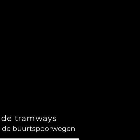
 une parade de 16 trams a 
t par le Duivelsteen, le 
ux emblématiques.

ne balade photographique 
istoire du tram gantois, un 
jourd’hui, dans une ville qui 
s de tramways
an de buurtspoorwegen