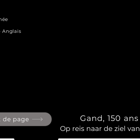
d’autrefois. Le dimanche,
traversé la ville, passan
née
Gravensteen et d'autres lie
- Anglais
Ce livre est à la fois u
réussie et un hommage à l’h
fil d’acier reliant hier à au
n’a jamais cessé d’avancer.
Gand, 150 an
t de page
Op reis naar de ziel v