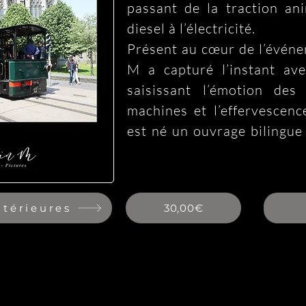
passant de la traction ani
diesel à l’électricité.

Présent au cœur de l’événe
M a capturé l’instant avec
saisissant l’émotion des
machines et l’effervescenc
est né un ouvrage bilingue 
célébration : vivant, patrimo
Les 18 et 19 mai, le centre 
le passage de véhicules d
ntérieures
30,00€
motrices à deux essieux, P
locomotive à vapeur ont 
conquis. Le samedi, des 
circulé entre la gare de Ga
Zwijnaarde, plongeant le