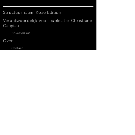
Structuurnaam: Kozo Edition
Verantwoordelijk voor publicatie: Christiane
Cappiau
Privacybeleid
Over
Contact
Juridische kennisgeving
@Kozo Edition - Alle rechten voorbehouden
Algemene verkoopvoorwaarden
Ontwerp, ontwikkeling en webmaster: Art &
Design Web
Cookie-instellingen