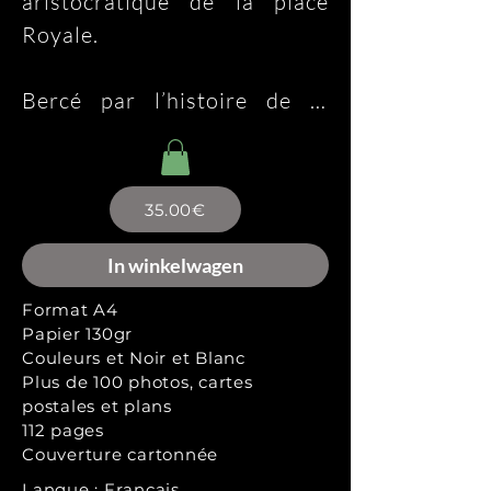
aristocratique de la place 
Royale.

Bercé par l’histoire de la 
ville, laissons nous guider 
par ce ruban de métal vers le 
quartier des Libertés, et 
35.00€
rejoignons le coin animé de la 
Gare du Nord...

In winkelwagen
Format A4
...notre balade nous conduira 
Papier 130gr
Couleurs et Noir et Blanc
sur les quais, dans les 
Plus de 100 photos, cartes
dédales de l’ancien port de 
postales et plans
Bruxelles...

112 pages
Couverture cartonnée
Langue : Français