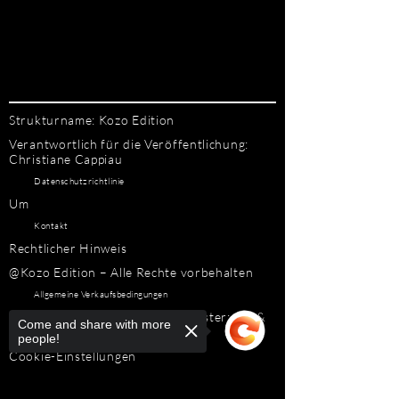
Strukturname: Kozo Edition
Verantwortlich für die Veröffentlichung:
Christiane Cappiau
Datenschutzrichtlinie
Um
Kontakt
Rechtlicher Hinweis
@Kozo Edition – Alle Rechte vorbehalten
Allgemeine Verkaufsbedingungen
Design, Entwicklung und Webmaster: Art &
Come and share with more
Design Web
people!
Cookie-Einstellungen