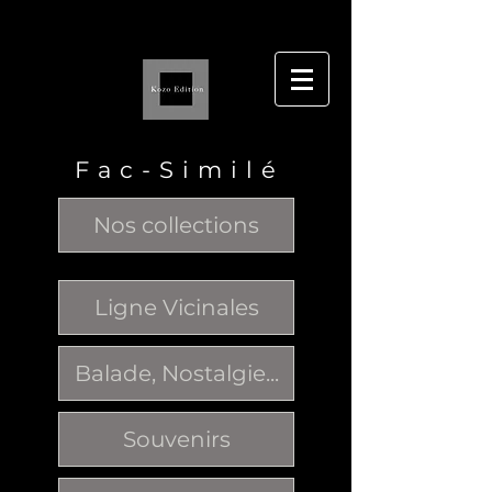
F a c - S i m i l é
Nos collections
Ligne Vicinales
Balade, Nostalgie...
Souvenirs