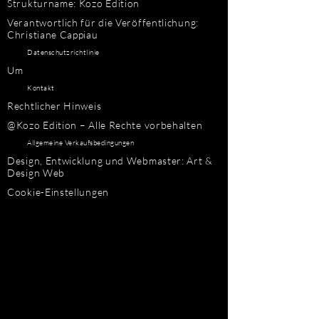
Strukturname: Kozo Edition
Verantwortlich für die Veröffentlichung:
Christiane Cappiau
Datenschutzrichtlinie
Um
Kontakt
Rechtlicher Hinweis
@Kozo Edition – Alle Rechte vorbehalten
Allgemeine Verkaufsbedingungen
Design, Entwicklung und Webmaster: Art &
Design Web
Cookie-Einstellungen