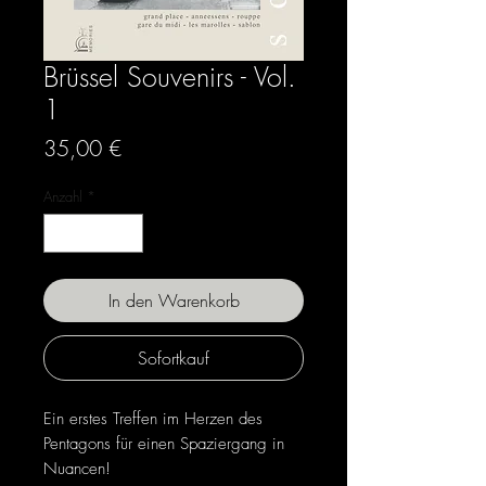
Brüssel Souvenirs - Vol.
1
Preis
35,00 €
Anzahl
*
In den Warenkorb
Sofortkauf
Ein erstes Treffen im Herzen des
Pentagons für einen Spaziergang in
Nuancen!