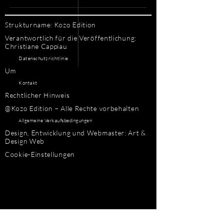
Strukturname: Kozo Edition
Verantwortlich für die Veröffentlichung:
Christiane Cappiau
Datenschutzrichtlinie
Um
Kontakt
Rechtlicher Hinweis
@Kozo Edition – Alle Rechte vorbehalten
Allgemeine Verkaufsbedingungen
Design, Entwicklung und Webmaster: Art &
Design Web
Cookie-Einstellungen