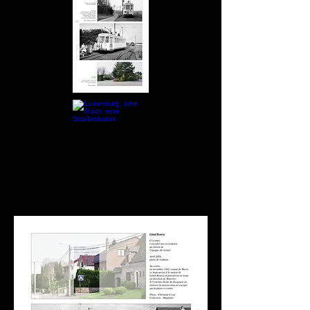
Buch wird die Jüngsten 
faszinieren und Nostalgiker 
erfreuen.