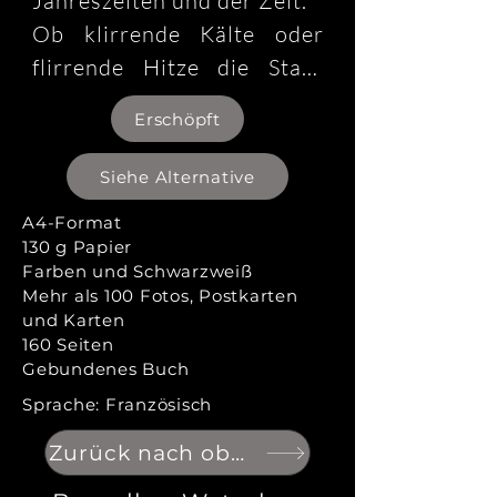
Jahreszeiten und der Zeit.

Ob klirrende Kälte oder 
flirrende Hitze die Stadt 
gefangen hält, die Reise 
Erschöpft
führt uns von Brüssel nach 
Braine-l’Alleud entlang der 
Siehe Alternative
gesamten Chaussée de 
A4-Format
Waterloo, mit schönen 
130 g Papier
Entdeckungen in Saint-
Farben und Schwarzweiß
Mehr als 100 Fotos, Postkarten
Gilles, Uccle, Rhode-Saint-
und Karten
Genèse, Waterloo und 
160 Seiten
Mont-Saint-Jean. Danach 
Gebundenes Buch
geht es weiter von Braine-
Sprache: Französisch
l’Alleud nach Wavre, mit 
Zurück nach oben
einem schrittweisen Blick 