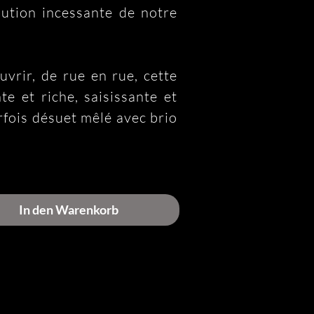
lution incessante de notre 
vrir, de rue en rue, cette 
te et riche, saisissante et 
rfois désuet mêlé avec brio 
e et insouciante, Bruxelles 
’Europe, Bruxelles ma Ville 
In den Warenkorb
s uns, par l’humour des 
ner dans notre bulle à 