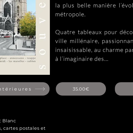
la plus belle manière l’évo
métropole.

Quatre tableaux pour décou
ville millénaire, passionnan
insaisissable, au charme pa
à l’imaginaire des

bâtisseurs du 21e siècle.

Bruxelles insolite, insoumis
provinciale ou capitale de l
ntérieures
35.00€
bercée par la passion de
autres, mais bannie à

jamais de l’indifférence. 

Laissez-nous vous emme
t Blanc
, cartes postales et
remonter le temps…
