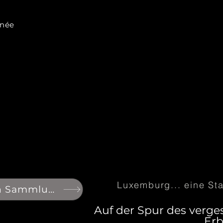
glissez sur la musique de
monde fabuleux de la cité.
nnée
Luxemburg... eine St
Zurück zu den Sammlungen
Auf der Spur des verg
Erb