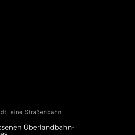
s mots et entrez dans le 
adt, eine Straßenbahn
essenen Überlandbahn-
es