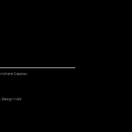
hristiane Cappiau
 & Design Web